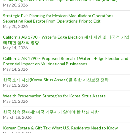
May 20, 2026
Strategic Exit Planning for Mexican Maquiladora Operations:
Separating Real Estate From Operations Prior to Exit
May 20, 2026
California AB 1790 – Water’s-Edge Election 폐지 제안 및 다국적 기업
에 대한 잠재적 영향
May 14, 2026
California AB 1790 – Proposed Repeal of Water’s-Edge Election and
Potential Impact on Multinational Businesses
May 14, 2026
한국 소재 자산(Korea-Situs Assets)을 위한 자산보전 전략
May 11, 2026
Wealth Preservation Strategies for Korea-Situs Assets
May 11, 2026
한국 상속·증여세: 미국 거주자가 알아야 할 핵심 사항
March 18, 2026
Korean Estate & Gift Tax: What U.S. Residents Need to Know