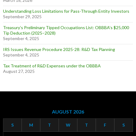
March 18, 2026
Understanding Loss Limitations for Pass-Through Entity Investors
September 29, 2025
Treasury’s Preliminary Tipped Occupations List: OBBBA’s $25,000
Tip Deduction (2025–2028)
September 4, 2025
IRS Issues Revenue Procedure 2025-28: R&D Tax Planning
September 4, 2025
Tax Treatment of R&D Expenses under the OBBBA
August 27, 2025
AUGUST 2026
S
M
T
W
T
F
S