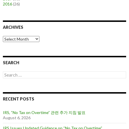
2016
(26)
ARCHIVES
A
r
c
h
i
SEARCH
v
e
S
s
e
a
r
c
RECENT POSTS
h
f
o
IRS, “No Tax on Overtime” 관련 추가 지침 발표
r
August 6, 2026
:
IRS Issues Updated Guidance on “No Tax on Overtime”