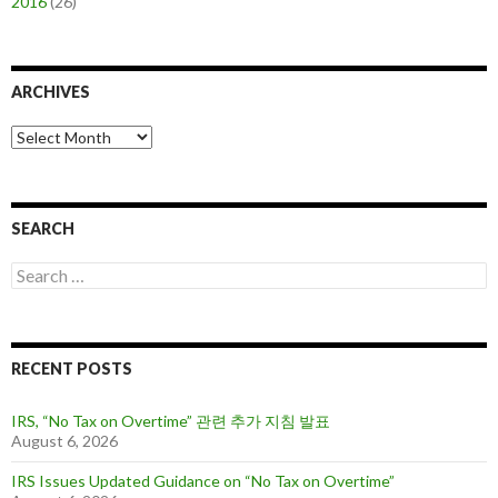
2016
(26)
ARCHIVES
A
r
c
h
i
SEARCH
v
e
S
s
e
a
r
c
RECENT POSTS
h
f
o
IRS, “No Tax on Overtime” 관련 추가 지침 발표
r
August 6, 2026
:
IRS Issues Updated Guidance on “No Tax on Overtime”