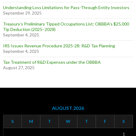
Understanding Loss Limitations for Pass-Through Entity Investors
September 29, 2025
Treasury’s Preliminary Tipped Occupations List: OBBBA’s $25,000
Tip Deduction (2025–2028)
September 4, 2025
IRS Issues Revenue Procedure 2025-28: R&D Tax Planning
September 4, 2025
Tax Treatment of R&D Expenses under the OBBBA
August 27, 2025
AUGUST 2026
S
M
T
W
T
F
S
1