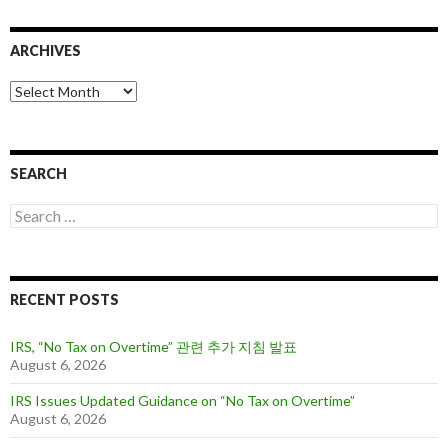
ARCHIVES
A
r
c
h
i
SEARCH
v
e
S
s
e
a
r
c
RECENT POSTS
h
f
o
IRS, “No Tax on Overtime” 관련 추가 지침 발표
r
August 6, 2026
:
IRS Issues Updated Guidance on “No Tax on Overtime”
August 6, 2026