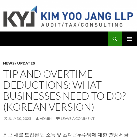
Search
KYJ, LLP
SKIP
PRIMAR
TO
MENU
CONTENT
NEWS / UPDATES
TIP AND OVERTIME
DEDUCTIONS: WHAT
BUSINESSES NEED TO DO?
(KOREAN VERSION)
JULY 30, 2025
ADMIN
LEAVE A COMMENT
최근 새로 도입된 팁 소득 및 초과근무수당에 대한 연방 세금