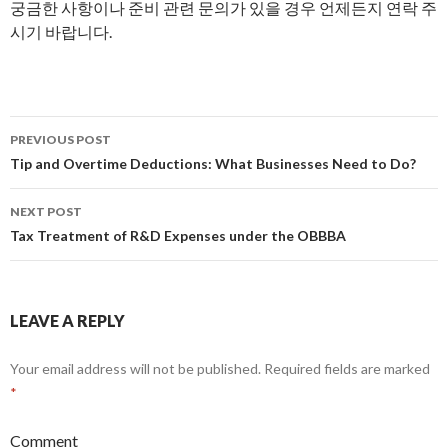
궁금한 사항이나 준비 관련 문의가 있을 경우 언제든지 연락 주
시기 바랍니다.
PREVIOUS POST
Post
Tip and Overtime Deductions: What Businesses Need to Do?
navigation
NEXT POST
Tax Treatment of R&D Expenses under the OBBBA
LEAVE A REPLY
Your email address will not be published.
Required fields are marked
*
Comment