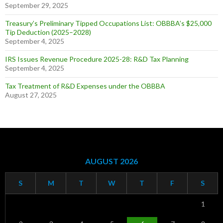
September 29, 2025
Treasury’s Preliminary Tipped Occupations List: OBBBA’s $25,000
Tip Deduction (2025–2028)
September 4, 2025
IRS Issues Revenue Procedure 2025-28: R&D Tax Planning
September 4, 2025
Tax Treatment of R&D Expenses under the OBBBA
August 27, 2025
AUGUST 2026
S
M
T
W
T
F
S
1