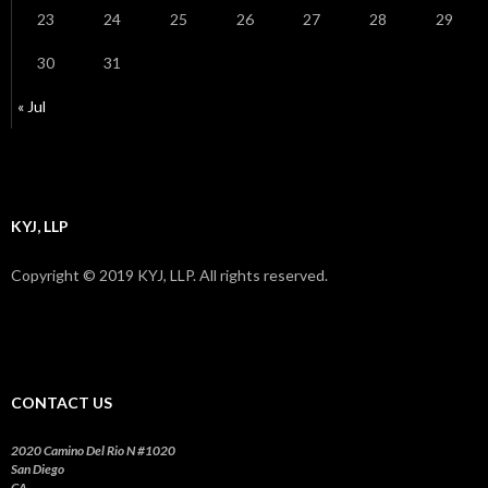
23
24
25
26
27
28
29
30
31
« Jul
KYJ, LLP
Copyright © 2019 KYJ, LLP. All rights reserved.
CONTACT US
2020 Camino Del Rio N #1020
San Diego
CA