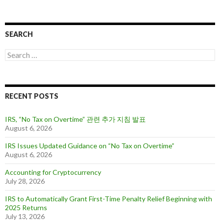
r
c
h
i
SEARCH
v
e
S
s
e
a
r
c
RECENT POSTS
h
f
o
IRS, “No Tax on Overtime” 관련 추가 지침 발표
r
August 6, 2026
:
IRS Issues Updated Guidance on “No Tax on Overtime”
August 6, 2026
Accounting for Cryptocurrency
July 28, 2026
IRS to Automatically Grant First-Time Penalty Relief Beginning with
2025 Returns
July 13, 2026