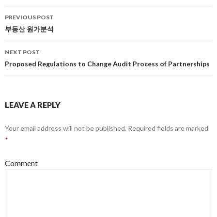
PREVIOUS POST
Post
부동산 원가분석
navigation
NEXT POST
Proposed Regulations to Change Audit Process of Partnerships
LEAVE A REPLY
Your email address will not be published.
Required fields are marked
*
Comment