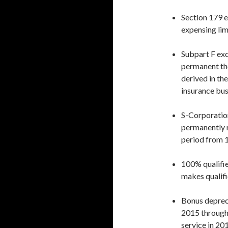
Section 179 
expensing lim
Subpart F exc
permanent the
derived in the
insurance bus
S-Corporation
permanently r
period from 1
100% qualifie
makes qualifi
Bonus depreci
2015 through
service in 20