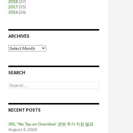
2018
(37)
2017
(35)
2016
(26)
ARCHIVES
A
r
c
h
i
SEARCH
v
e
S
s
e
a
r
c
RECENT POSTS
h
f
o
IRS, “No Tax on Overtime” 관련 추가 지침 발표
r
August 6, 2026
: