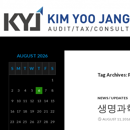
Search
KYJ, LLP
AUGUST 2026
S
M
T
W
T
F
S
Tag Archives:
1
2
3
4
5
6
7
8
NEWS / UPDATES
9
10
11
12
13
14
15
생명과학
16
17
18
19
20
21
22
AUGUST 11, 201
23
24
25
26
27
28
29