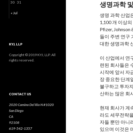
30
31
생명과학 및
« Jul
생명 과학 산업
1,100 개 이
Pfizer, Johnso
들이 주변 연구 
대한 생명과학 
KYJ, LLP
Copyright © 2019 KYJ, LLP. All
이 산업에서 연구
rights reserved.
련된 회사들은 
시작에 앞서 자
장 중요한 단계
불구하고 투자자
산하는 많은 회
CONTACT US
2020 Camino Del Rio N #1020
현재 회사가 계
San Diego
라도 세무전략을
CA
자들 뿐만 아니
92108
619-542-1357
있으며 이것은 미