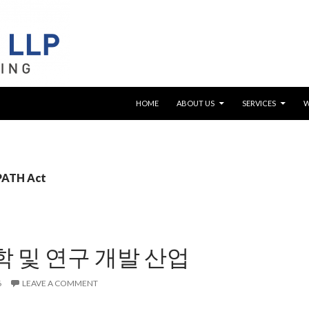
SKIP TO CONTENT
HOME
ABOUT US
SERVICES
 PATH Act
 및 연구 개발 산업
6
LEAVE A COMMENT