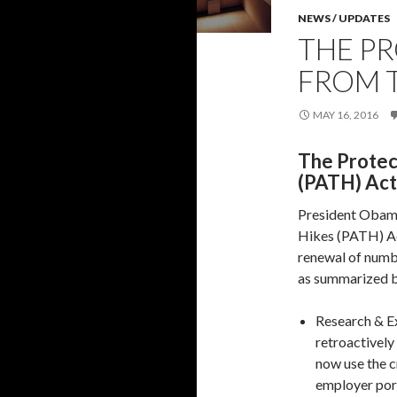
NEWS / UPDATES
THE P
FROM T
MAY 16, 2016
The Protec
(PATH) Act
President Obama
Hikes (PATH) A
renewal of numbe
as summarized 
Research & E
retroactively
now use the c
employer porti